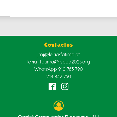
Contactos
jmj@leiria-fatima.pt
leiria_fatima@lisboa2023.org
WhatsApp 910 763 790
244 832 760
Comité Organizador Diocesano JMJ