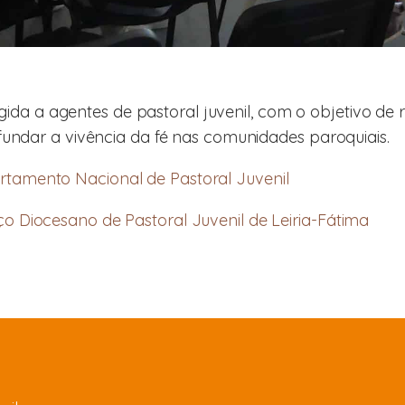
ida a agentes de pastoral juvenil, com o objetivo de
ndar a vivência da fé nas comunidades paroquiais.
amento Nacional de Pastoral Juvenil
 Diocesano de Pastoral Juvenil de Leiria-Fátima