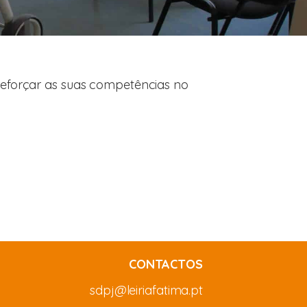
 reforçar as suas competências no
CONTACTOS
sdpj@leiriafatima.pt