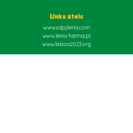
Links úteis
www.sdpjleiria.com
www.leiria-fatima.pt
www.lisboa2023.org